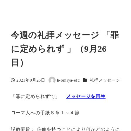
今週の礼拝メッセージ 「罪
に定められず 」（9月26
日）
カテゴリー
2021年9月26日
h-omiya-efc
礼拝メッセージ
投稿日
著
者
「
罪に定められずで
」
メッセージを再生
ローマ人への手紙８章１～４節
説教要旨： 信仰を持つことにより何がどのように