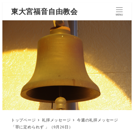
東大宮福音自由教会
MENU
トップページ
礼拝メッセージ
今週の礼拝メッセージ
「罪に定められず 」（9月26日）