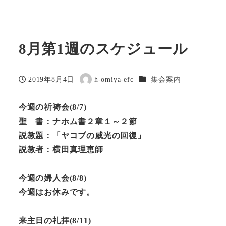
8月第1週のスケジュール
カテゴリー
2019年8月4日
h-omiya-efc
集会案内
投稿日
著
者
今週の祈祷会
(8/7)
聖 書：ナホム書２章１～２節
説教題：「ヤコブの威光の回復」
説教者：横田真理恵師
今週の婦人会
(8/8)
今週はお休みです。
来主日の礼拝(8/11)