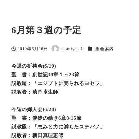
6月第３週の予定
カテゴリー
2019年6月16日
h-omiya-efc
集会案内
投稿日
著
者
今週の祈祷会
(6/19)
聖 書：創世記39章１～23節
説教題：「エジプトに売られるヨセフ」
説教者：清岡卓生師
今週の婦人会
(6/20)
聖 書：使徒の働き6章8-15節
説教題：「恵みと力に満ちたステパノ」
説教者：横田真理恵師