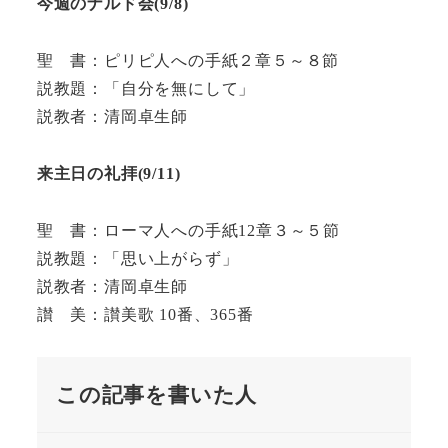
今週のナルド会(9/8)
聖 書：ピリピ人への手紙２章５～８節
説教題：「自分を無にして」
説教者：清岡卓生師
来主日の礼拝(
9/
11)
聖 書：ローマ人への手紙12章３～５節
説教題：「思い上がらず」
説教者：清岡卓生師
讃 美：讃美歌 10番、365番
この記事を書いた人