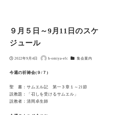
９月５日～9月11日のスケ
ジュール
カテゴリー
2022年9月4日
h-omiya-efc
集会案内
投稿日
著
者
今週の祈祷会(９/７)
聖 書：サムエル記 第一３章１～21節
説教題：「召しを受けるサムエル」
説教者：清岡卓生師