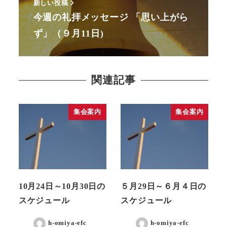
新しい投稿
今週の礼拝メッセージ 「思い上がら
ず」（９月11日)
関連記事
集会案内
集会案内
10月24日～10月30日の
５月29日～６月４日の
スケジュール
スケジュール
h-omiya-efc
h-omiya-efc