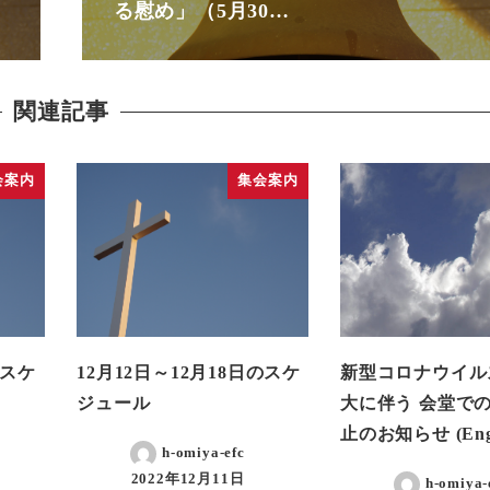
る慰め」（5月30…
関連記事
会案内
集会案内
のスケ
12月12日～12月18日のスケ
新型コロナウイル
ジュール
大に伴う 会堂で
止のお知らせ (Eng
h-omiya-efc
2022年12月11日
h-omiya-