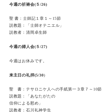
今週の祈祷会(５/26)
聖 書：士師記１章１～15節
説教題：「士師オテニエル」
説教者：清岡卓生師
今週の婦人会(５/
27
)
今週はお休みです。
来主日の礼拝(5/30
)
聖 書：テサロニケ人への手紙第一３章７～10節
説教題：「あなたがたの
信仰による慰め」
説教者：石川礼神学生