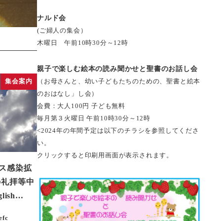
ナルド会
(ご婦人の集会）
木曜日 午前10時30分～12時
親子で楽しむ絵本の読み聞かせと聖書のお話し会
（お母さんと、幼い子どもたちのための、聖書と絵本
集会案内
のおはなし」し会）
会費：大人100円 子ども無料
毎月第３火曜日 午前10時30分～12時
<2024年の年間予定は以下のチラシを参照してくださ
い。
クリックすると印刷用画面が表示されます。
ス感染拡
の礼拝等中
lish…
efc