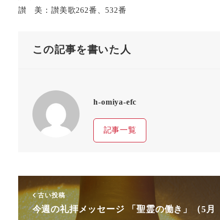
讃 美：讃美歌262番、532番
この記事を書いた人
h-omiya-efc
記事一覧
古い投稿
今週の礼拝メッセージ 「聖霊の働き」（5月