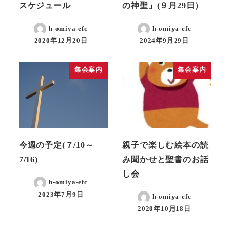
スケジュール
の神聖」(９月29日）
h-omiya-efc
h-omiya-efc
2020年12月20日
2024年9月29日
集会案内
集会案内
今週の予定(７/10～
親子で楽しむ絵本の読
7/16)
み聞かせと聖書のお話
し会
h-omiya-efc
2023年7月9日
h-omiya-efc
2020年10月18日