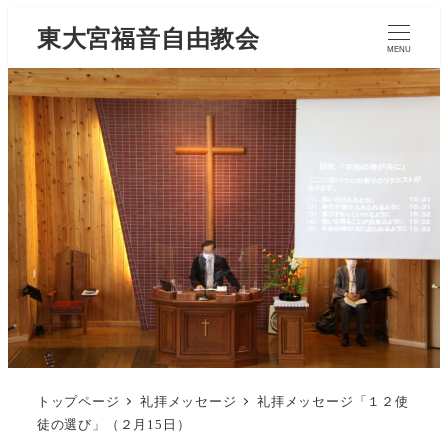
東大宮福音自由教会
MENU
トップページ
礼拝メッセージ
礼拝メッセージ「１２使
徒の選び」（２月15日）