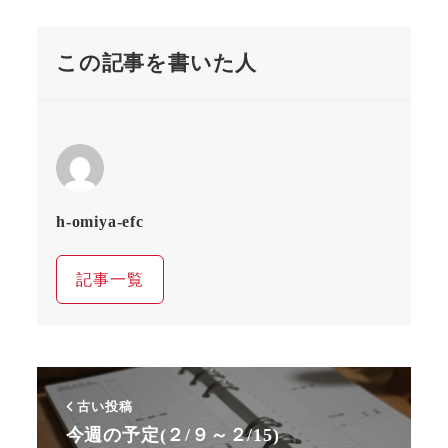
この記事を書いた人
h-omiya-efc
記事一覧
古い投稿
今週の予定(２/９～２/15)