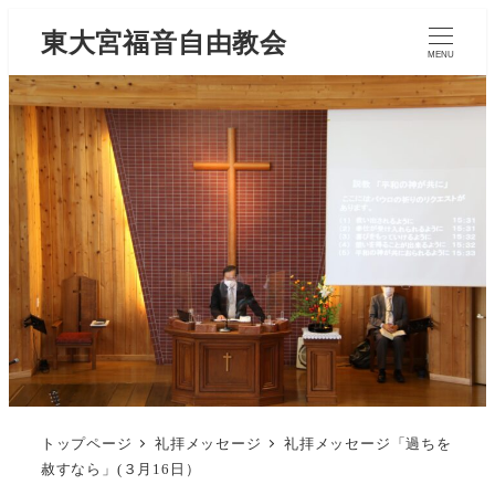
東大宮福音自由教会
MENU
トップページ
礼拝メッセージ
礼拝メッセージ「過ちを
赦すなら」(３月16日）