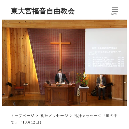
東大宮福音自由教会
MENU
トップページ
礼拝メッセージ
礼拝メッセージ「嵐の中
で」（10月12日）