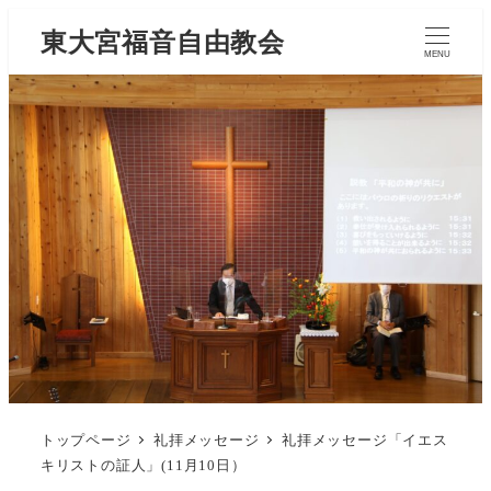
東大宮福音自由教会
MENU
トップページ
礼拝メッセージ
礼拝メッセージ「イエス
キリストの証人」(11月10日）