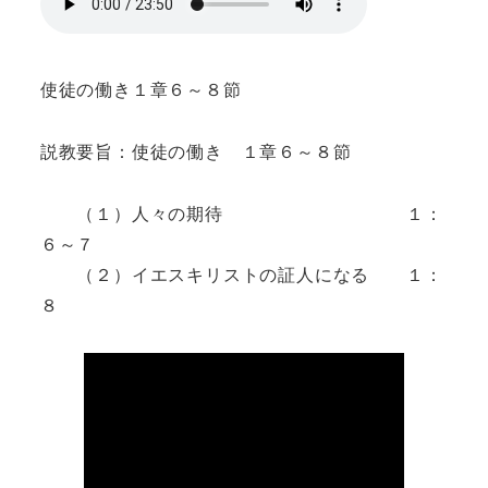
使徒の働き１章６～８節
説教要旨：使徒の働き １章６～８節
（１）人々の期待 １：
６～７
（２）イエスキリストの証人になる １：
８