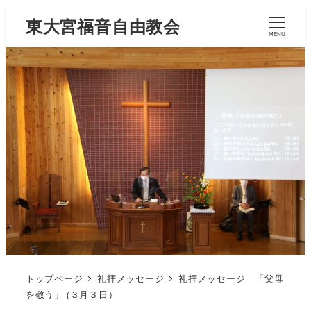
東大宮福音自由教会
MENU
トップページ
礼拝メッセージ
礼拝メッセージ 「父母
を敬う」 (３月３日）