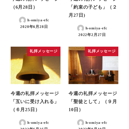
（6月28日）
「約束の子ども」（２
月27日)
h-omiya-efc
2020年6月28日
h-omiya-efc
2022年2月27日
礼拝メッセージ
礼拝メッセージ
今週の礼拝メッセージ
今週の礼拝メッセージ
「互いに受け入れる」
「聖徒として」（９月
（６月25日）
10日）
h-omiya-efc
h-omiya-efc