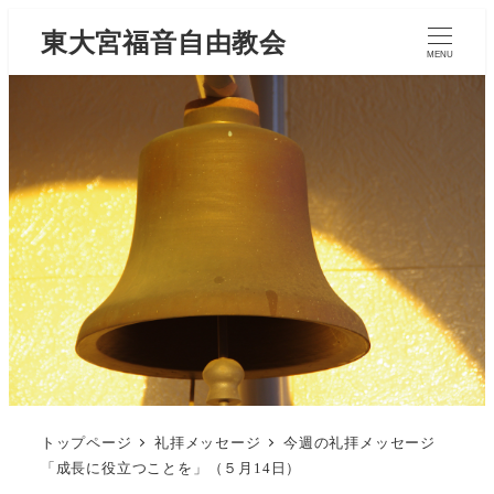
東大宮福音自由教会
MENU
トップページ
礼拝メッセージ
今週の礼拝メッセージ
「成長に役立つことを」（５月14日）