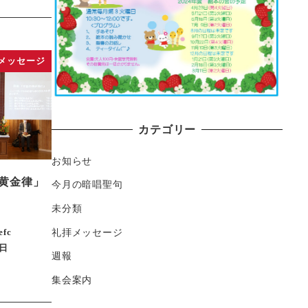
メッセージ
カテゴリー
お知らせ
黄金律」
今月の暗唱聖句
未分類
礼拝メッセージ
efc
3日
週報
集会案内