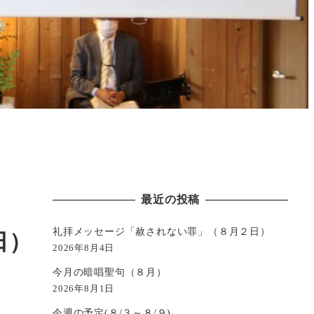
最近の投稿
礼拝メッセージ「赦されない罪」（８月２日）
日）
2026年8月4日
今月の暗唱聖句（８月）
2026年8月1日
今週の予定(８/３～８/９)