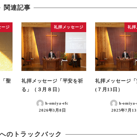
関連記事
セージ
礼拝メッセージ
礼拝
 「聖
礼拝メッセージ「平安を祈
礼拝メッセージ「
る」（３月８日）
(７月13日）
h-omiya-efc
h-omiya-
2026年3月8日
2025年7月1
へのトラックバック