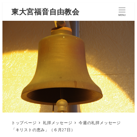
東大宮福音自由教会
MENU
トップページ
礼拝メッセージ
今週の礼拝メッセージ
「キリストの恵み」（６月27日）