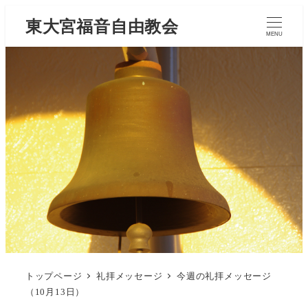
東大宮福音自由教会
MENU
トップページ
礼拝メッセージ
今週の礼拝メッセージ
（10月13日）