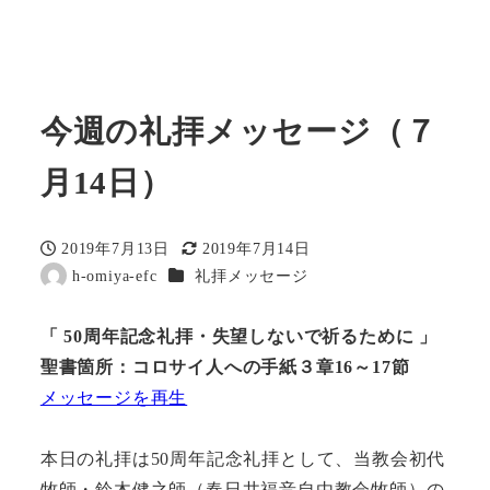
今週の礼拝メッセージ（７
月14日）
2019年7月13日
2019年7月14日
投稿日
更新日
カテゴリー
h-omiya-efc
礼拝メッセージ
著
者
「 50周年記念礼拝・失望しないで祈るために 」
聖書箇所：コロサイ人への手紙３章16～17節
メッセージを再生
本日の礼拝は50周年記念礼拝として、当教会初代
牧師・鈴木健之師（春日井福音自由教会牧師）の