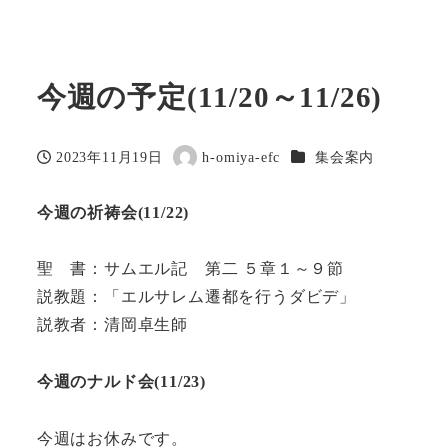
今週の予定(11/20～11/26)
カテゴリー
2023年11月19日
h-omiya-efc
集会案内
投稿日
著
者
今週の祈祷会(11/22)
聖 書：サムエル記 第二 ５章１～９節
説教題：「エルサレム遷都を行うダビデ」
説教者：清岡卓生師
今週のナルド会(11
/
23)
今週はお休みです。