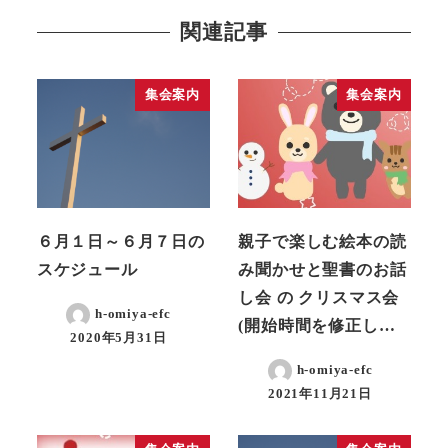
関連記事
集会案内
集会案内
６月１日～６月７日の
親子で楽しむ絵本の読
スケジュール
み聞かせと聖書のお話
し会 の クリスマス会
h-omiya-efc
(開始時間を修正し…
2020年5月31日
h-omiya-efc
2021年11月21日