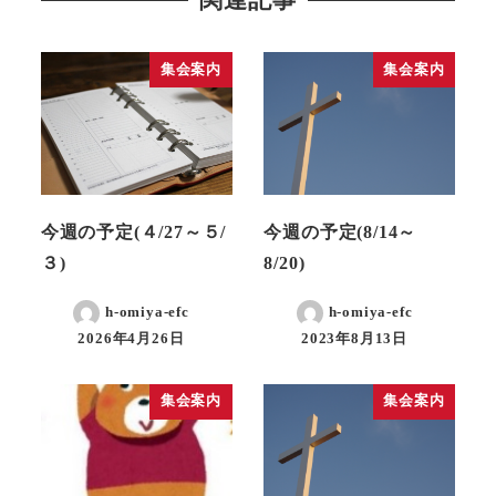
関連記事
集会案内
集会案内
今週の予定(４/27～５/
今週の予定(8/14～
３)
8/20)
h-omiya-efc
h-omiya-efc
2026年4月26日
2023年8月13日
集会案内
集会案内