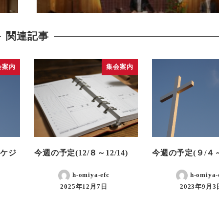
関連記事
会案内
集会案内
スケジ
今週の予定(12/８～12/14)
今週の予定(９/４～
h-omiya-efc
h-omiya-
2025年12月7日
2023年9月3