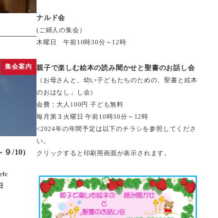
ナルド会
(ご婦人の集会）
木曜日 午前10時30分～12時
集会案内
親子で楽しむ絵本の読み聞かせと聖書のお話し会
（お母さんと、幼い子どもたちのための、聖書と絵本
のおはなし」し会）
会費：大人100円 子ども無料
毎月第３火曜日 午前10時30分～12時
<2024年の年間予定は以下のチラシを参照してくださ
い。
９/10)
クリックすると印刷用画面が表示されます。
efc
日