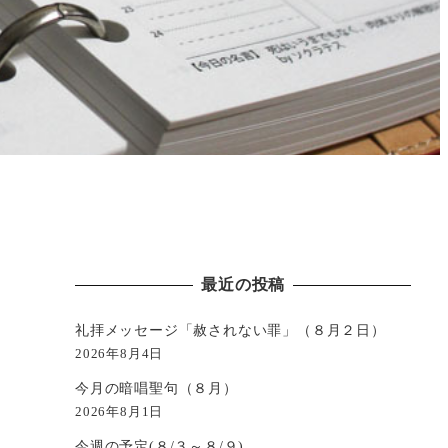
最近の投稿
礼拝メッセージ「赦されない罪」（８月２日）
2026年8月4日
今月の暗唱聖句（８月）
2026年8月1日
今週の予定(８/３～８/９)