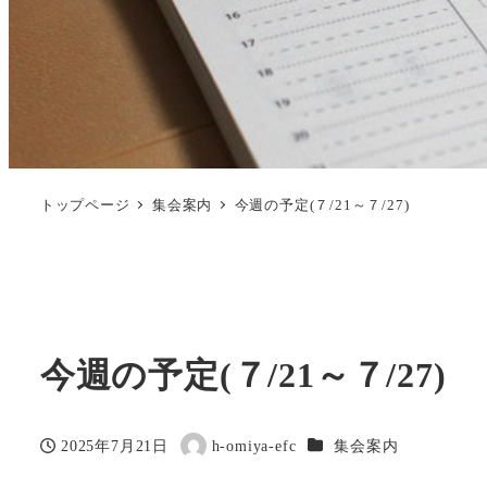
トップページ
集会案内
今週の予定(７/21～７/27)
今週の予定(７/21～７/27)
カテゴリー
2025年7月21日
h-omiya-efc
集会案内
投稿日
著
者