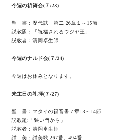
今週の祈祷会(７/23)
聖 書：歴代誌 第二 26章１～15節
説教題：「祝福されるウジヤ王」
説教者：清岡卓生師
今週のナルド会(
７/
24)
今週はお休みとなります。
来主日の礼拝(
７/
27)
聖 書：マタイの福音書７章13～14節
説教題:「狭い門から」
説教者：清岡卓生師
讃 美：讃美歌 267番、494番