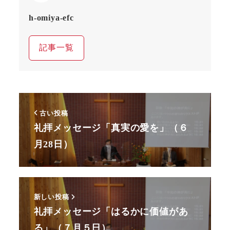
h-omiya-efc
記事一覧
古い投稿
礼拝メッセージ「真実の愛を」（６
月28日）
新しい投稿
礼拝メッセージ「はるかに価値があ
る」（７月５日）