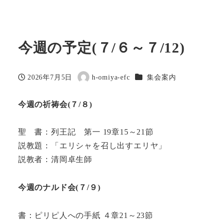
今週の予定(７/６～７/12)
カテゴリー
2026年7月5日
h-omiya-efc
集会案内
投稿日
著
者
今週の祈祷会(７/８)
聖 書：列王記 第一 19章15～21節
説教題：「エリシャを召し出すエリヤ」
説教者：清岡卓生師
今週のナルド会(７/９)
書：ピリピ人への手紙 ４章21～23節