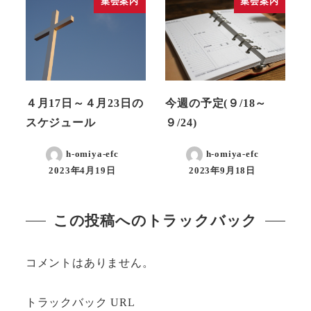
集会案内
集会案内
４月17日～４月23日の
今週の予定(９/18～
スケジュール
９/24)
h-omiya-efc
h-omiya-efc
2023年4月19日
2023年9月18日
この投稿へのトラックバック
コメントはありません。
トラックバック URL