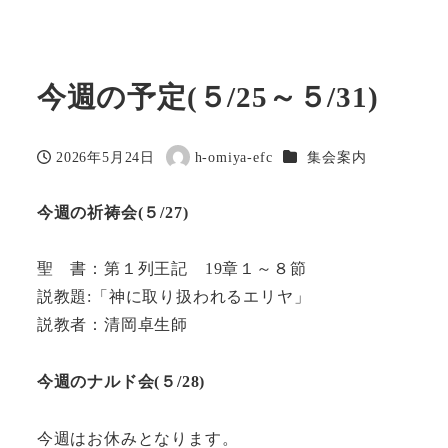
今週の予定(５/25～５/31)
カテゴリー
2026年5月24日
h-omiya-efc
集会案内
投稿日
著
者
今週の祈祷会(５/27)
聖 書：第１列王記 19章１～８節
説教題:「神に取り扱われるエリヤ」
説教者：清岡卓生師
今週のナルド会(５/28)
今週はお休みとなります。