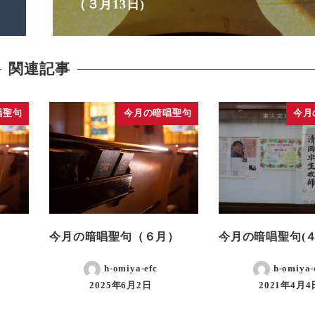
（３月13日)
関連記事
唱聖句
今月の暗唱聖句
今月
）
今月の暗唱聖句（６月）
今月の暗唱聖句(４
h-omiya-efc
h-omiya-
2025年6月2日
2021年4月4