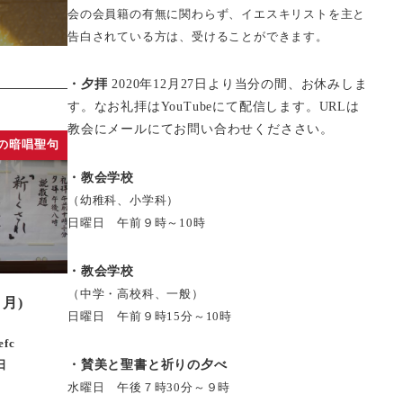
会の会員籍の有無に関わらず、イエスキリストを主と
告白されている方は、受けることができます。
・夕拝
2020年12月27日より当分の間、お休みしま
す。なお礼拝はYouTubeにて配信します。URLは
教会にメールにてお問い合わせくだささい。
の暗唱聖句
・教会学校
（幼稚科、小学科）
日曜日 午前９時～10時
・教会学校
（中学・高校科、一般）
月)
日曜日 午前９時15分～10時
efc
・賛美と聖書と祈りの夕べ
日
水曜日 午後７時30分～９時