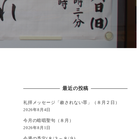
最近の投稿
礼拝メッセージ「赦されない罪」（８月２日）
2026年8月4日
今月の暗唱聖句（８月）
2026年8月1日
今週の予定(８/３～８/９)