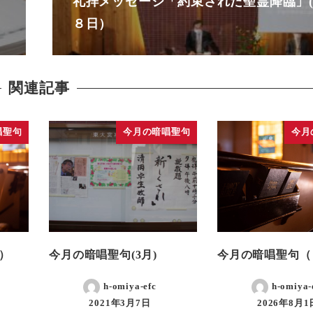
礼拝メッセージ「約束された聖霊降臨」
８日）
関連記事
唱聖句
今月の暗唱聖句
今月
）
今月の暗唱聖句(3月)
今月の暗唱聖句（
h-omiya-efc
h-omiya-
2021年3月7日
2026年8月1