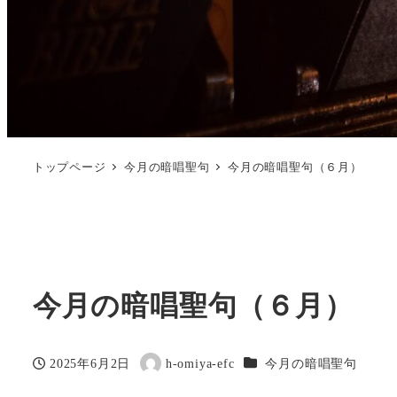
トップページ
今月の暗唱聖句
今月の暗唱聖句（６月）
今月の暗唱聖句（６月）
カテゴリー
2025年6月2日
h-omiya-efc
今月の暗唱聖句
投稿日
著
者