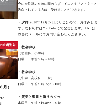
(６月
会の会員籍の有無に関わらず、イエスキリストを主と
告白されている方は、受けることができます。
・夕拝
2020年12月27日より当分の間、お休みしま
す。なお礼拝はYouTubeにて配信します。URLは
教会にメールにてお問い合わせくだささい。
の暗唱聖句
・教会学校
（幼稚科、小学科）
日曜日 午前９時～10時
・教会学校
（中学・高校科、一般）
日曜日 午前９時15分～10時
８月）
・賛美と聖書と祈りの夕べ
efc
水曜日 午後７時30分～９時
日